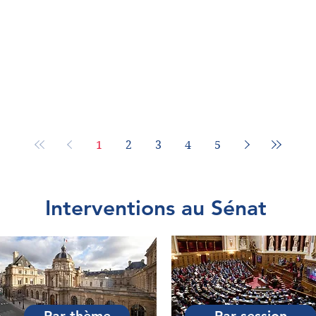
ouverture. On ne doit pas
ntitulé, mais à la volonté de
1
2
3
4
5
Interventions au Sénat