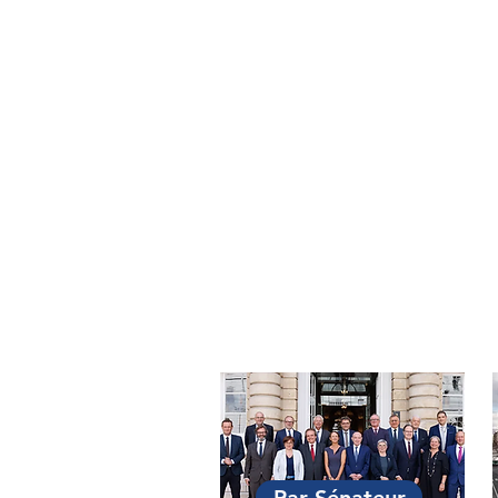
On ne juge pas un livre à sa c
davantage juger une loi à son i
l'exécuter. De ce point de vue, toutes les lois de
programmation milita