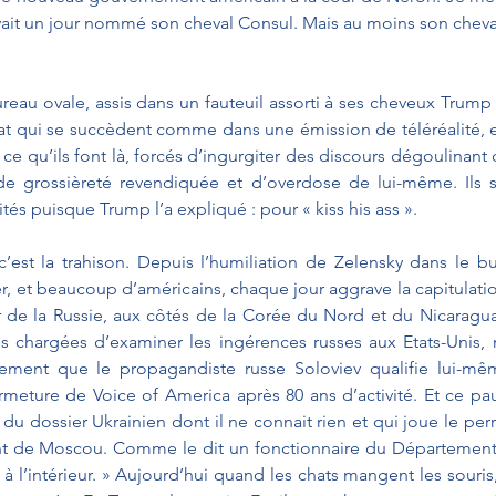
vait un jour nommé son cheval Consul. Mais au moins son cheval 
eau ovale, assis dans un fauteuil assorti à ses cheveux Trump fa
tat qui se succèdent comme dans une émission de téléréalité, eff
 qu’ils font là, forcés d’ingurgiter des discours dégoulinant d’
 de grossièreté revendiquée et d’overdose de lui-même. Ils s
ités puisque Trump l’a expliqué : pour « kiss his ass ».
c’est la trahison. Depuis l’humiliation de Zelensky dans le bu
, et beaucoup d’américains, chaque jour aggrave la capitulatio
r de la Russie, aux côtés de la Corée du Nord et du Nicaragu
es chargées d’examiner les ingérences russes aux Etats-Unis,
nement que le propagandiste russe Soloviev qualifie lui-même
meture de Voice of America après 80 ans d’activité. Et ce pauv
du dossier Ukrainien dont il ne connait rien et qui joue le per
ent de Moscou. Comme le dit un fonctionnaire du Département d
à l’intérieur. » Aujourd’hui quand les chats mangent les souris,