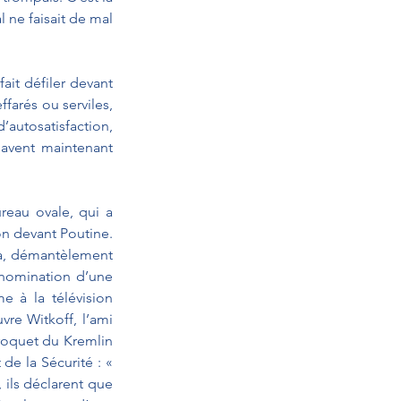
ne faisait de mal 
it défiler devant 
arés ou serviles, 
autosatisfaction, 
avent maintenant 
reau ovale, qui a 
n devant Poutine. 
a, démantèlement 
 nomination d’une 
 à la télévision 
re Witkoff, l’ami 
roquet du Kremlin 
e la Sécurité : « 
 ils déclarent que 