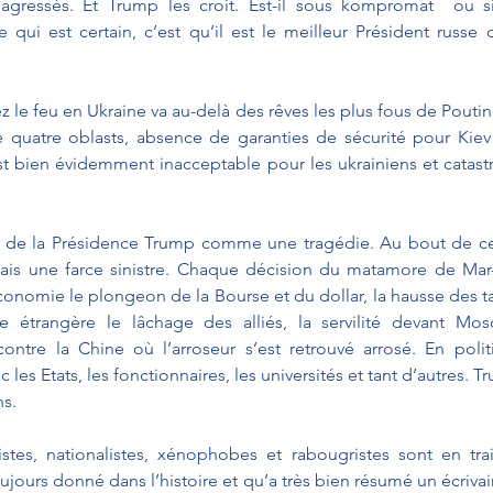
t agressés. Et Trump les croit. Est-il sous kompromat  ou 
 qui est certain, c’est qu’il est le meilleur Président russe de
 le feu en Ukraine va au-delà des rêves les plus fous de Poutine
 quatre oblasts, absence de garanties de sécurité pour Kiev
est bien évidemment inacceptable pour les ukrainiens et catast
s de la Présidence Trump comme une tragédie. Au bout de cent
Mais une farce sinistre. Chaque décision du matamore de Mar
conomie le plongeon de la Bourse et du dollar, la hausse des ta
ue étrangère le lâchage des alliés, la servilité devant Mos
ntre la Chine où l’arroseur s’est retrouvé arrosé. En politi
c les Etats, les fonctionnaires, les universités et tant d’autres. T
ns.
istes, nationalistes, xénophobes et rabougristes sont en tra
oujours donné dans l’histoire et qu’a très bien résumé un écrivain