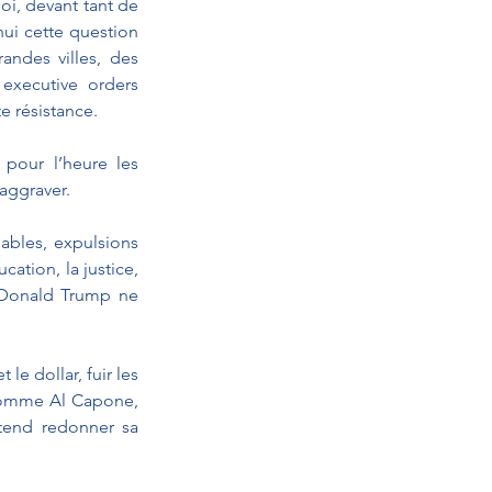
oi, devant tant de 
ui cette question 
ndes villes, des 
executive orders 
e résistance.
pour l’heure les 
’aggraver.
bles, expulsions 
cation, la justice, 
. Donald Trump ne 
e dollar, fuir les 
comme Al Capone, 
étend redonner sa 