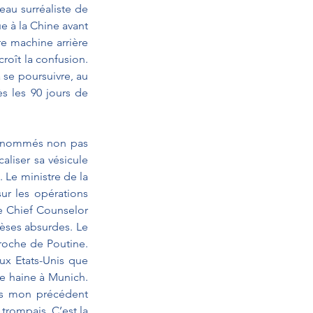
au surréaliste de 
 à la Chine avant 
e machine arrière 
roît la confusion. 
 se poursuivre, au 
s les 90 jours de 
t nommés non pas 
liser sa vésicule 
 Le ministre de la 
r les opérations 
e Chief Counselor 
hèses absurdes. Le 
roche de Poutine. 
ux Etats-Unis que 
e haine à Munich. 
ans mon précédent 
rompais. C’est la 