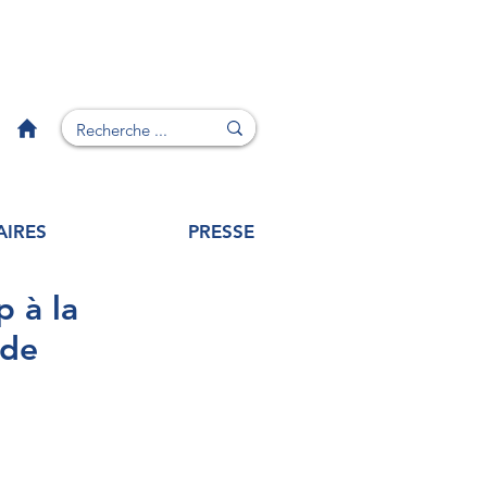
AIRES
PRESSE
p à la
ude