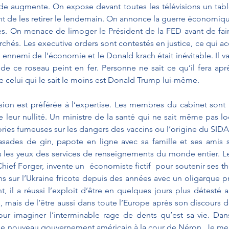
ude augmente. On expose devant toutes les télévisions un table
ant de les retirer le lendemain. On annonce la guerre économique
res. On menace de limoger le Président de la FED avant de fair
chés. Les executive orders sont contestés en justice, ce qui acc
e ennemi de l’économie et le Donald krach était inévitable. Il va
de ce roseau peint en fer. Personne ne sait ce qu’il fera aprè
e celui qui le sait le moins est Donald Trump lui-même.
sion est préférée à l’expertise. Les membres du cabinet son
leur nullité. Un ministre de la santé qui ne sait même pas loca
ories fumeuses sur les dangers des vaccins ou l’origine du SIDA.
sades de gin, papote en ligne avec sa famille et ses amis su
us les yeux des services de renseignements du monde entier. L
Chief Forger, invente un  économiste fictif  pour soutenir ses t
s sur l’Ukraine fricote depuis des années avec un oligarque p
, il a réussi l’exploit d’être en quelques jours plus détesté a
 mais de l’être aussi dans toute l’Europe après son discours d
 pour imaginer l’interminable rage de dents qu’est sa vie. D
 le nouveau gouvernement américain à la cour de Néron. Je me t