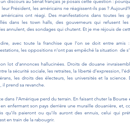
 un discours au Sénat français je posais cette question : pourqu
leur Président, les américains ne réagissent-ils pas ? Aujourd’h
américains ont réagi. Des manifestations dans toutes les gra
ellés dans les town halls, des gouverneurs qui refusent les 
 les annulent, des sondages qui chutent. Et je me réjouis de cett
dire, avec toute la franchise que l’on se doit entre amis : 
festations, les oppositions n’ont pas empêché la situation  de s
on lot d’annonces hallucinées. Droits de douane invraisembla
tre la sécurité sociale, les retraites, la liberté d’expression, l’édu
térans, les droits des électeurs, les universités et la science
 il prend sa revanche.
 dans l’Amérique perd du terrain. En faisant chuter la Bourse et l
 en enfermant son pays derrière une muraille douanière, et, 
és qu’ils paieront ou qu’ils auront des ennuis, celui qui pr
t en train de la rabougrir. 