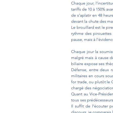
Chaque jour, l’incertit
tariffs de 10 à 150% av
de s’aplatir en 48 heu
devant la chute des mar
Le brouillard est le pir
rythme des pirouettes 
pause, mais à l’évidenc
Chaque jour la soumis
malgré mais à cause de 
biliaire expose ses thé
Défense, entre deux ra
militaires en cours so
for trade, ou plutôt le 
chargé des négociation
Quant au Vice-Président
tous ses prédécesseurs,
Il suffit de l’écouter
discours, je comparais