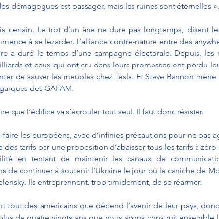
des démagogues est passager, mais les ruines sont éternelles ».
is certain. Le trot d’un âne ne dure pas longtemps, disent les i
nce à se lézarder. L’alliance contre-nature entre des anywhere
 a duré le temps d’une campagne électorale. Depuis, les mil
illiards et ceux qui ont cru dans leurs promesses ont perdu le
enter de sauver les meubles chez Tesla. Et Steve Bannon mène la 
oligarques des GAFAM.
oire que l’édifice va s’écrouler tout seul. Il faut donc résister.
faire les européens, avec d’infinies précautions pour ne pas aggr
des tarifs par une proposition d’abaisser tous les tarifs à zéro d
stilité en tentant de maintenir les canaux de communication
ns de continuer à soutenir l’Ukraine le jour où le caniche de M
elensky. Ils entreprennent, trop timidement, de se réarmer.
ant tout des américains que dépend l’avenir de leur pays, donc
plus de quatre vingts ans que nous avons construit ensemble 