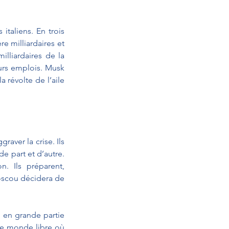
taliens. En trois 
 milliardaires et 
liardaires de la 
urs emplois. Musk 
révolte de l’aile 
aver la crise. Ils 
e part et d’autre. 
. Ils préparent, 
oscou décidera de 
 en grande partie 
le monde libre où 