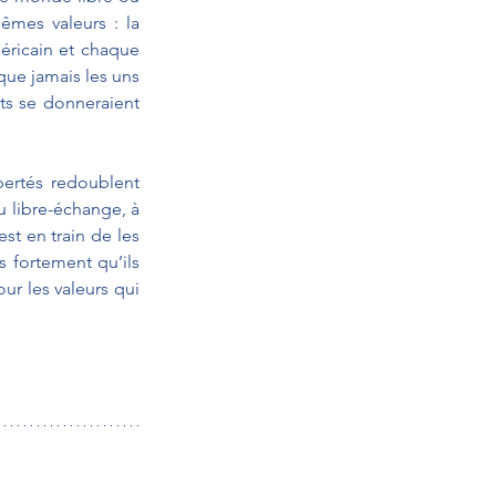
mes valeurs : la 
éricain et chaque 
ue jamais les uns 
ts se donneraient 
ertés redoublent 
u libre-échange, à 
st en train de les 
 fortement qu’ils 
ur les valeurs qui 