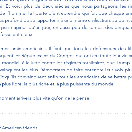
ui. Et voici plus de deux siècles que nous partageons les mê
 de l’homme, la liberté d’entreprendre qui fait que chaque am
s profond de soi appartenir à une même civilisation, au point q
nt pu imaginer qu’un jour, en aussi peu de temps, des dirigean
fossé entre eux.
mes amis américains. Il faut que tous les défenseurs des lib
inquent les Républicains du Congrès qui ont cru toute leur vie a
re mondial, à la lutte contre les régimes totalitaires, que Trump e
vainquent les élus Démocrates de faire entendre leur voix plus
Et qu’ils convainquent enfin tous les américains de se battre po
la plus libre, la plus riche et la plus puissante du monde.
moment arrivera plus vite qu’on ne le pense.
y American friends.