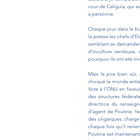
cour de Caligula, qui a
à personne.
Chaque jour dans le bur
la presse les chefs d’E
semblant se demander ce
d’inculture vaniteuse,
pourquoi ils ont été inv
Mais le pire bien sûr, 
choqué le monde entier
Vote à l’ONU en faveu
des structures fédéral
directrice du renseig
d’agent de Poutine, fer
des oligarques, chargé 
chaque fois qu’il revi
Poutine est maintenant 