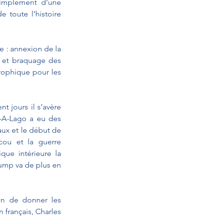
simplement d’une 
 toute l’histoire 
 : annexion de la 
 et braquage des 
rophique pour les 
 jours il s’avère 
-A-Lago a eu des 
ux et le début de 
cou et la guerre 
que intérieure la 
rump va de plus en 
in de donner les 
 français, Charles 