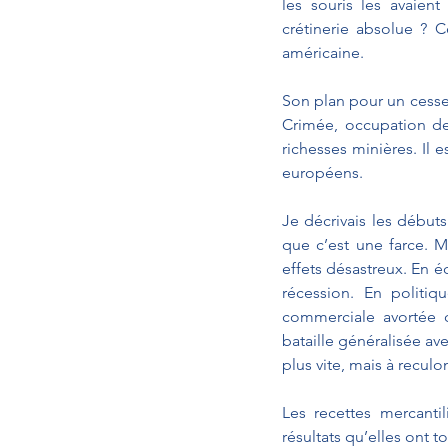
les souris les avaien
crétinerie absolue ? Ce
américaine.
Son plan pour un cessez
Crimée, occupation de
richesses minières. Il 
européens.
Je décrivais les début
que c’est une farce. 
effets désastreux. En é
récession. En politiq
commerciale avortée co
bataille généralisée ave
plus vite, mais à reculo
Les recettes mercantil
résultats qu’elles ont t