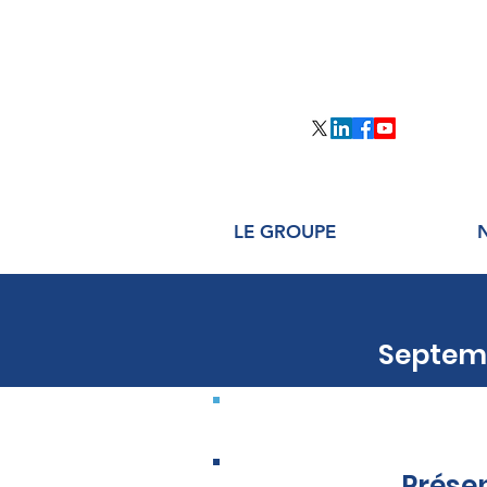
LE GROUPE
Septemb
ADOPTION DES 2
Prése