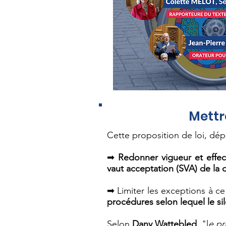
Mettr
Cette proposition de loi, dé
➡
Redonner vigueur et effecti
vaut acceptation (SVA) de la 
➡ Limiter les exceptions à ce 
procédures selon lequel le sil
Selon
Dany Wattebled
, "l
e pr