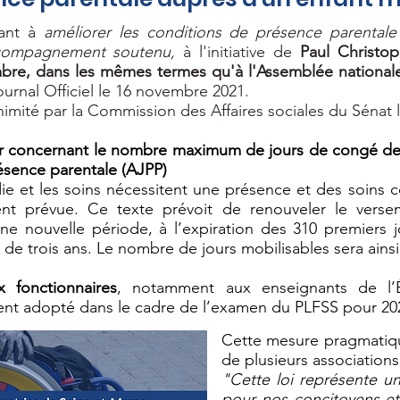
ant à
améliorer les conditions de présence parentale
ccompagnement soutenu,
à l'initiative de
Paul Christo
bre, dans les mêmes termes qu'à l'Assemblée national
urnal Officiel le 16 novembre 2021.
animité par la Commission des Affaires sociales du Sénat 
eur concernant le nombre maximum de jours de congé de
résence parentale (AJPP)
adie et les soins nécessitent une présence et des soins
ment prévue. Ce texte
prévoit de renouveler le versem
 nouvelle période, à l’expiration des 310 premiers jo
de trois ans. Le nombre de jours mobilisables sera ainsi
 fonctionnaires
, notamment aux enseignants de l’É
 adopté dans le cadre de l’examen du PLFSS pour 20
Cette mesure pragmatiqu
de plusieurs associations
"Cette loi représente un 
pour nos concitoyens et 