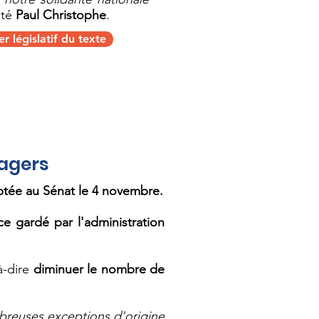
uté
Paul Christophe
.
r législatif du texte
sagers
tée au Sénat le 4 novembre.
nce gardé par l'administration
à-dire
diminuer le nombre de
ombreuses exceptions d'origine