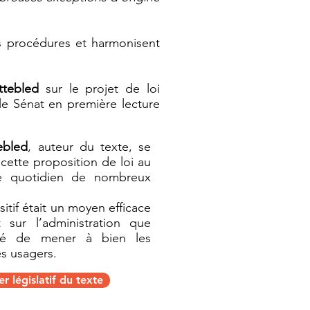
es procédures et harmonisent
tebled
sur le projet de loi
 le Sénat en première lecture
ebled
, auteur du texte, se
 cette proposition de loi au
le quotidien de nombreux
itif était un moyen efficace
 sur l’administration que
ité de mener à bien les
es usagers.
r législatif du texte