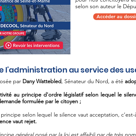
selon son auteur le Dép
Accéder au dossie
e l'administration au service des u
posée par
Dany Wattebled
, Sénateur du Nord, a été
adop
vité au principe d'ordre législatif selon lequel le sile
demande formulée par le citoyen ;
principe selon lequel le silence vaut acceptation, c’est-
ence vaut rejet.
incipe général posé par la loi est affaibli par de très n